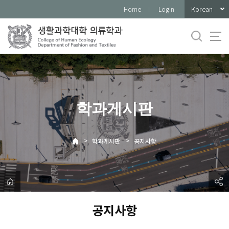
바
Korean
Home
Login
로
가
기
메
뉴
학과게시판
>
>
학과게시판
공지사항
공지사항