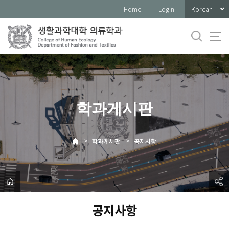
바
Korean
Home
Login
로
가
기
메
뉴
학과게시판
>
>
학과게시판
공지사항
공지사항