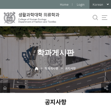
바
Korean
Home
Login
로
가
기
메
뉴
학과게시판
>
>
학과게시판
공지사항
공지사항