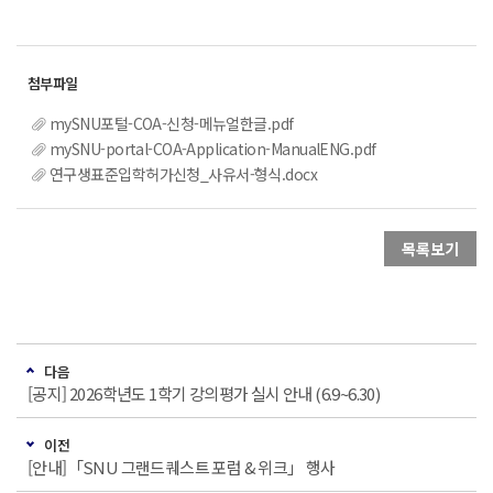
mySNU포털-COA-신청-메뉴얼한글.pdf
mySNU-portal-COA-Application-ManualENG.pdf
연구생표준입학허가신청_사유서-형식.docx
목록보기
다음
[공지] 2026학년도 1학기 강의평가 실시 안내 (6.9~6.30)
이전
[안내]「SNU 그랜드퀘스트 포럼 & 위크」 행사