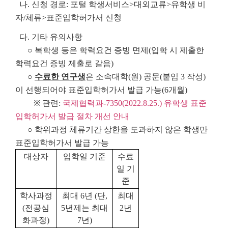
나. 신청 경로: 포털 학생서비스>대외교류>유학생 비
자/체류>표준입학허가서 신청
다. 기타 유의사항
○ 복학생 등은 학력요건 증빙 면제(입학 시 제출한
학력요건 증빙 제출로 갈음)
○
수료한 연구생
은 소속대학(원) 공문(붙임 3 작성)
이 선행되어야 표준입학허가서 발급 가능(6개월)
※ 관련:
국제협력과-7350(2022.8.25.) 유학생 표준
입학허가서 발급 절차 개선 안내
○ 학위과정 체류기간 상한을 도과하지 않은 학생만
표준입학허가서 발급 가능
대상자
입학일 기준
수료
일 기
준
학사과정
최대 6년 (단,
최대
(전공심
5년제는 최대
2년
화과정)
7년)