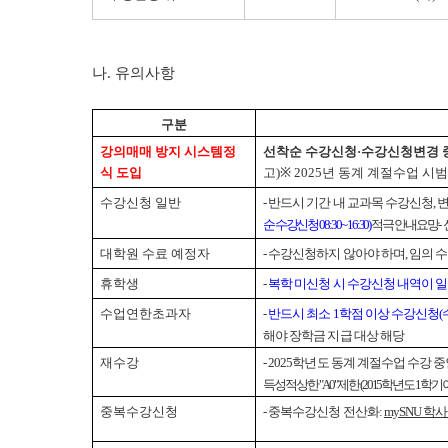
나. 유의사항
구분
강의매매 방지 시스템
정
선착순 수강신청·수강신청변경 중
식 도입
고)
※ 2025년 동계 계절수업 시범
수강신청 일반
- 반드시 기간 내 교과목 수강신청, 
순 수강신청 08:30 ~ 16:30)
적극 안내 요망
-
대학원 수료 예정자
- 수강신청하지 않아야 하며, 임의 
휴학생
-
복학 미신청 시 수강신청 내역이 일
수업연한초과자
-
반드시 최소 1학점 이상 수강신청(
해야 장학금 지급 대상 해당
재수강
- 2025학년도 동계 계절수업 수강
득성적 상한 "A0" 제한 (2015학년도 1
중복수강신청
- 중복수강신청 전산화:
mySNU 