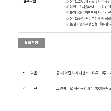
붙임12026학년도-1학기-수강신청-안내
붙임1-2-서울대학교-수강신청-매뉴얼
붙임1-3-강의매매방지-수강신청제도-
붙임2수강신청-부정행위-관련-
붙임3-중복수강신청-매뉴얼Course
답글쓰기
다음
[공지] 이탈리아 패션스터디투어(투어기간: 2
이전
[그린바이오 혁신융합대학] 2026학년