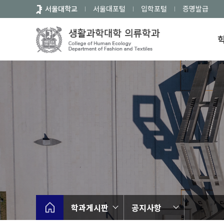
바
서울대학교
서울대포털
입학포털
증명발급
로
가
기
메
뉴
학과게시판
공지사항