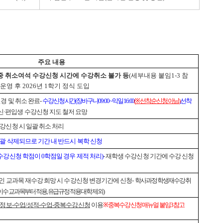
주요 내용
 취소여석 수강신청 시간에 수강취소 불가 등
(세부내용 붙임1-3 참
운영 후 2026년 1학기 정식 도입
변경 및 취소 완료
-
수강신청 시간(장바구니 09:00 ~ 익일 16:00
(
※ 선착순 신청 아님
)
, 선착
 신·편입생 수강신청 지도 철저 요망
수강신청 시 일괄 취소 처리
괄 삭제되므로 기간 내 반드시 복학 신청
수강신청 학점이 0학점일 경우 제적 처리)
- 재학생 수강신청 기간에 수강 신청
 중인 교과목 재수강 희망 시 수강신청 변경기간에 신청
-
학사과정 학생 재수강 취
학기 이수 교과목부터 적용, 유급규정 적용 대학 제외)
학사정보-수업/성적-수업-중복수강신청
이용
※ 중복수강신청 매뉴얼 붙임3 참고