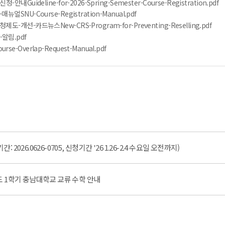
Guideline-for-2026-Spring-Semester-Course-Registration.pdf
SNU-Course-Registration-Manual.pdf
개선-카드뉴스New-CRS-Program-for-Preventing-Reselling.pdf
알림.pdf
-Overlap-Request-Manual.pdf
026.0626-0705, 신청기간 '26 1.26-2.4 수요일 오전까지)
도 1학기 충남대학교 교류 수학 안내