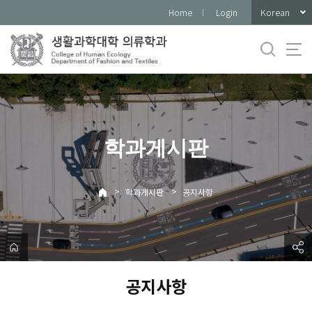
바
Korean
Home
Login
로
가
기
메
뉴
학과게시판
>
>
학과게시판
공지사항
공지사항