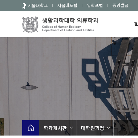
바
서울대학교
서울대포털
입학포털
증명발급
로
가
기
메
뉴
학과게시판
대학원과정