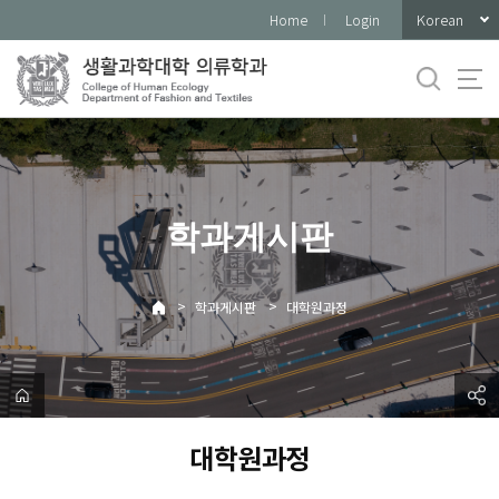
바
Korean
Home
Login
로
가
기
메
뉴
학과게시판
>
>
학과게시판
대학원과정
대학원과정