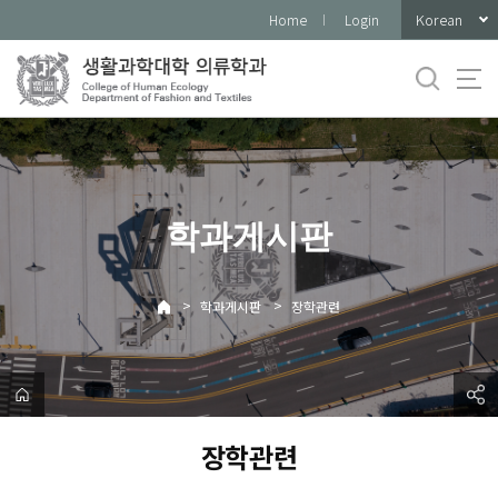
바
Korean
Home
Login
로
가
기
메
뉴
학과게시판
>
>
학과게시판
장학관련
장학관련