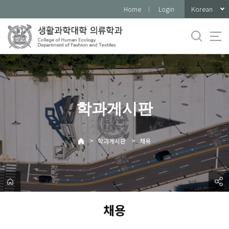
바
Korean
Home
Login
로
가
기
메
뉴
학과게시판
>
>
학과게시판
채용
채용