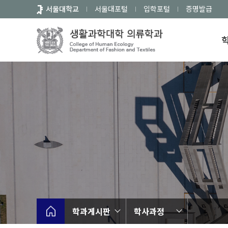
바
서울대학교
서울대포털
입학포털
증명발급
로
가
기
메
뉴
학과게시판
학사과정