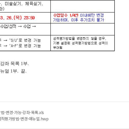
강좌 목록 1부.
 1부. 끝.
법-변경-가능-강좌-목록.xls
성적평가방법-변경-매뉴얼.hwp