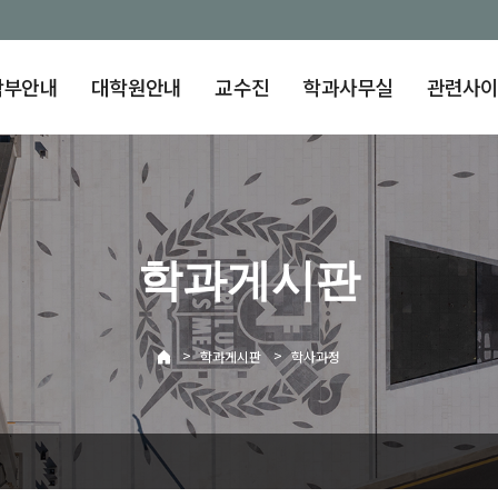
학부안내
대학원안내
교수진
학과사무실
관련사
학과게시판
>
>
학과게시판
학사과정