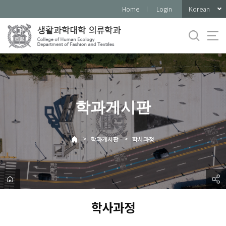
바
Korean
Home
Login
로
가
기
메
뉴
학과게시판
>
>
학과게시판
학사과정
학사과정