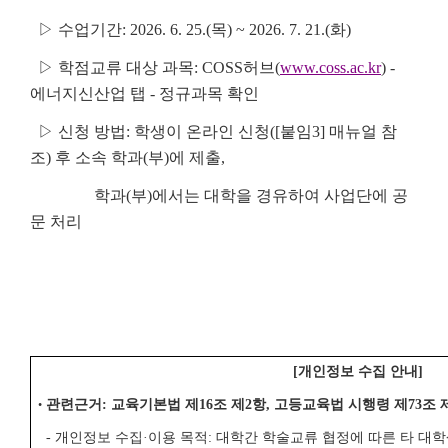
▷ 수업기간: 2026. 6. 25.(목) ~ 2026. 7. 21.(화)
▷ 학점교류 대상 과목: COSS허브(
www.coss.ac.kr
) -
에너지신산업 탭 - 정규과목 확인
▷ 신청 방법: 학생이 온라인 신청([붙임3] 매뉴얼 참
조) 후 소속 학과(부)에 제출,
학과(부)에서는 대학을 경유하여 사업단에 공
문 처리
[개인정보 수집 안내]
관련근거: 교육기본법 제16조 제2항, 고등교육법 시행령 제73조 
•
- 개인정보 수집·이용 목적: 대학간 학술교류 협정에 따른 타 대학