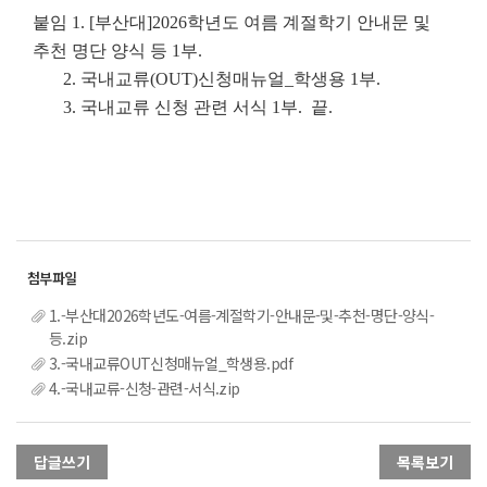
붙임
1. [부산대]2026학년도 여름 계절학기 안내문 및
추천 명단 양식 등 1부.
2.
국내교류(OUT)신청매뉴얼_학생용 1부.
3. 국내교류 신청 관련 서식 1부. 끝.
1.-부산대2026학년도-여름-계절학기-안내문-및-추천-명단-양식-
등.zip
3.-국내교류OUT신청매뉴얼_학생용.pdf
4.-국내교류-신청-관련-서식.zip
답글쓰기
목록보기