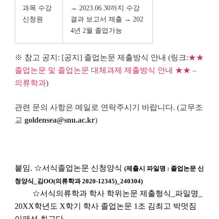
과목 수강
→ 2023.06.30까지 수강
신청원
결과 보고서 제출 → 202
4년 2월 졸업가능
※ 참고 공지: [공지] 졸업논문 제출방식 안내 (링크:
★★
졸업논문 및 졸업논문 대체과제 제출방식 안내 ★★ –
의류학과
)
관련 문의 사항은 메일로 연락주시기 바랍니다. (교무조
교
goldensea@snu.ac.kr
)
붙임.
☆서식졸업논문 신청양식
(제출시 파일명 : 졸업논문 신
청양식_김OO(의류학과 2020-12345)_240304)
☆서식의류학과 학사 학위논문 제출형식_파일명_
20XX학년도 X학기 학사 졸업논문 1조 김최고 박멋짐
이패션 최고다