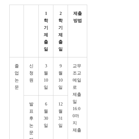
1
2
제출
학
학
방법
기
기
제
제
출
출
일
일
졸
신
3
9
교무
업
청
월
월
조교
논
원
10
10
메일
문
일
일
로
제출
일
발
6
12
16:0
표
월
월
0까
후
30
31
지
논
일
일
제출
문