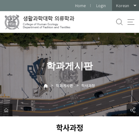
바
Korean
Home
Login
로
가
기
메
뉴
학과게시판
>
>
학과게시판
학사과정
학사과정