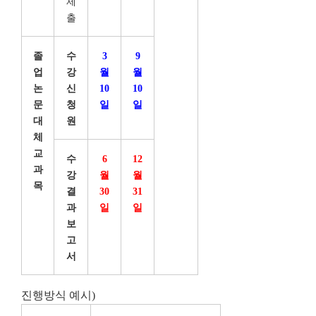
제
출
졸
수
3
9
업
강
월
월
논
신
10
10
문
청
일
일
대
원
체
교
수
6
12
과
강
월
월
목
결
30
31
과
일
일
보
고
서
진행방식 예시)