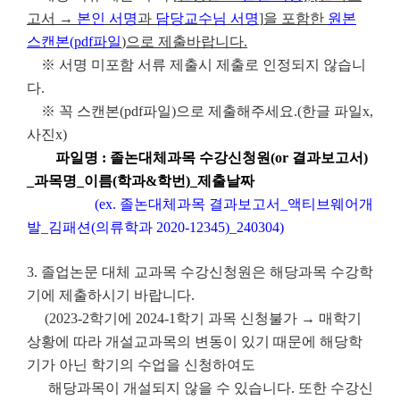
고서
→
본인 서명
과
담당교수님 서명
]
을 포함한
원본
스캔본
(pdf
파일
)
으로 제출바랍니다
.
※ 서명 미포함 서류 제출시 제출로 인정되지 않습니
다.
※ 꼭 스캔본(pdf파일)으로 제출해주세요.(한글 파일x,
사진x)
파일명 : 졸논대체과목 수강신청원(or 결과보고서)
_과목명_이름(학과&학번)_제출날짜
(ex. 졸논대체과목 결과보고서_액티브웨어개
발_김패션(의류학과 2020-12345)_240304)
3.
졸업논문 대체 교과목 수강신청원은 해당과목 수강학
기에 제출하시기 바랍니다.
(2023-2학기에 2024-1학기 과목 신청불가 → 매학기
상황에 따라 개설교과목의 변동이 있기 때문에 해당학
기가 아닌 학기의 수업을 신청하여도
해당과목이 개설되지 않을 수 있습니다. 또한 수강신