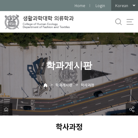
바
Korean
Home
Login
로
가
기
메
뉴
학과게시판
>
>
학과게시판
학사과정
학사과정