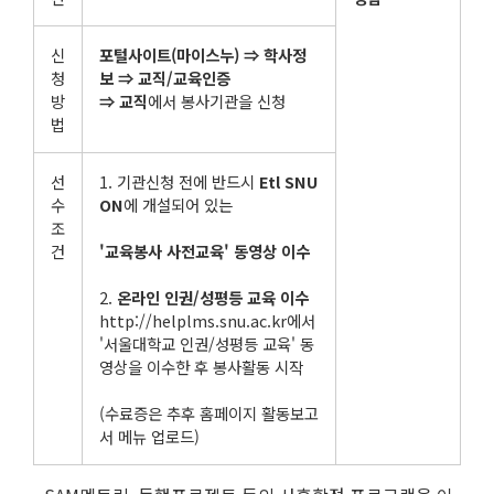
신
포털사이트
(
마이스누
)
⇒
학사정
청
보
⇒
교직
/
교육인증
방
⇒
교직
에서 봉사기관을 신청
법
선
1. 기관신청 전에 반드시
Etl SNU
수
ON
에 개설되어 있는
조
건
'
교육봉사 사전교육
'
동영상 이수
2.
온라인 인권
/
성평등 교육 이수
http://helplms.snu.ac.kr에서
'서울대학교 인권/성평등 교육' 동
영상을 이수한 후 봉사활동 시작
(수료증은 추후 홈페이지 활동보고
서 메뉴 업로드)