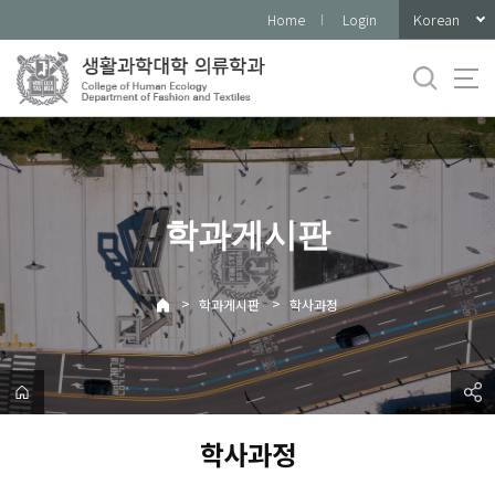
바
Korean
Home
Login
로
가
기
메
뉴
학과게시판
>
>
학과게시판
학사과정
학사과정