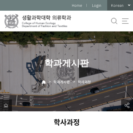
바
Korean
Home
Login
로
가
기
메
뉴
학과게시판
>
>
학과게시판
학사과정
학사과정