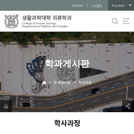
바
Korean
Home
Login
로
가
기
메
뉴
학과게시판
>
>
학과게시판
학사과정
학사과정