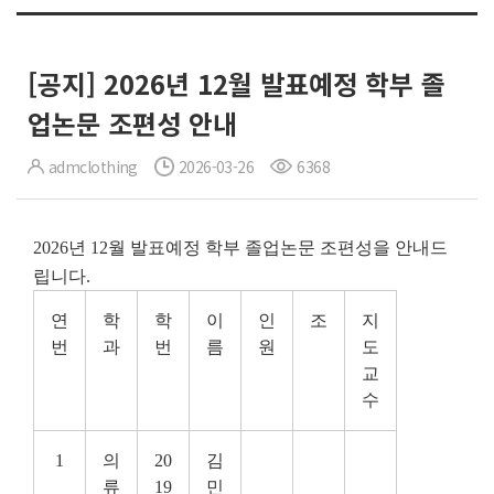
[공지] 2026년 12월 발표예정 학부 졸
업논문 조편성 안내
admclothing
2026-03-26
6368
2026년 12월 발표예정 학부 졸업논문 조편성을 안내드
립니다.
연
학
학
이
인
조
지
번
과
번
름
원
도
교
수
1
의
20
김
류
19
민