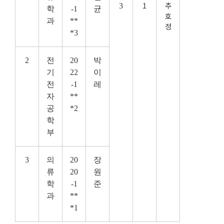
1
추
3
학
-1
균
호
과
**
정
*3
2
전
20
박
기
22
이
전
-1
레
자
**
공
*2
학
부
3
의
20
장
류
20
원
학
-1
준
과
**
*1