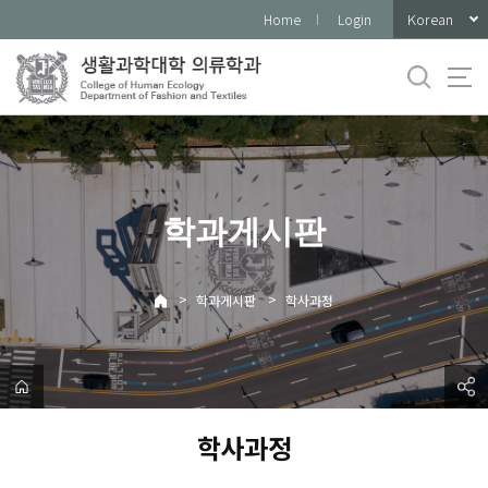
바
Korean
Home
Login
로
가
기
메
뉴
학과게시판
>
>
학과게시판
학사과정
학사과정