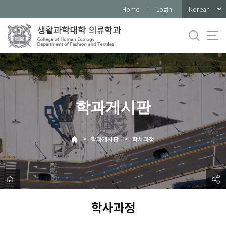
바
Korean
Home
Login
로
가
기
메
뉴
학과게시판
>
>
학과게시판
학사과정
학사과정