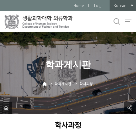
바
Korean
Home
Login
로
가
기
메
뉴
학과게시판
>
>
학과게시판
학사과정
학사과정