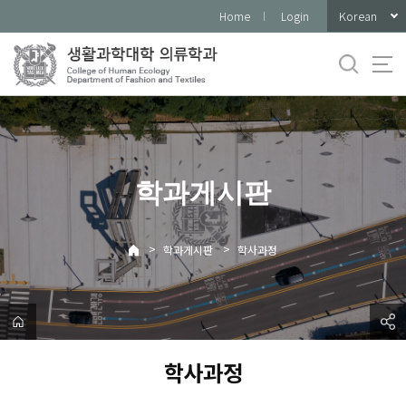
바
Korean
Home
Login
로
가
기
메
뉴
학과게시판
>
>
학과게시판
학사과정
학사과정