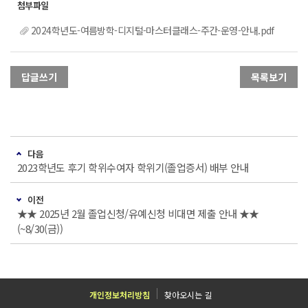
2024학년도-여름방학-디지털-마스터클래스-주간-운영-안내.pdf
답글쓰기
목록보기
다음
2023학년도 후기 학위수여자 학위기(졸업증서) 배부 안내
이전
★★ 2025년 2월 졸업신청/유예신청 비대면 제출 안내 ★★
(~8/30(금))
개인정보처리방침
찾아오시는 길