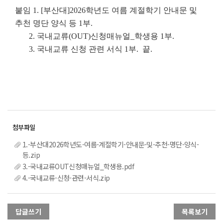
붙임
1. [부산대]2026학년도 여름 계절학기 안내문 및
추천 명단 양식 등 1부.
2.
국내교류(OUT)신청매뉴얼_학생용 1부.
3. 국내교류 신청 관련 서식 1부. 끝.
1.-부산대2026학년도-여름-계절학기-안내문-및-추천-명단-양식-
등.zip
3.-국내교류OUT신청매뉴얼_학생용.pdf
4.-국내교류-신청-관련-서식.zip
답글쓰기
목록보기