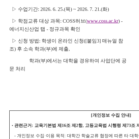
▷ 수업기간: 2026. 6. 25.(목) ~ 2026. 7. 21.(화)
▷ 학점교류 대상 과목: COSS허브(
www.coss.ac.kr
) -
에너지신산업 탭 - 정규과목 확인
▷ 신청 방법: 학생이 온라인 신청([붙임3] 매뉴얼 참
조) 후 소속 학과(부)에 제출,
학과(부)에서는 대학을 경유하여 사업단에 공
문 처리
[개인정보 수집 안내]
관련근거: 교육기본법 제16조 제2항, 고등교육법 시행령 제73조 
•
- 개인정보 수집·이용 목적: 대학간 학술교류 협정에 따른 타 대학