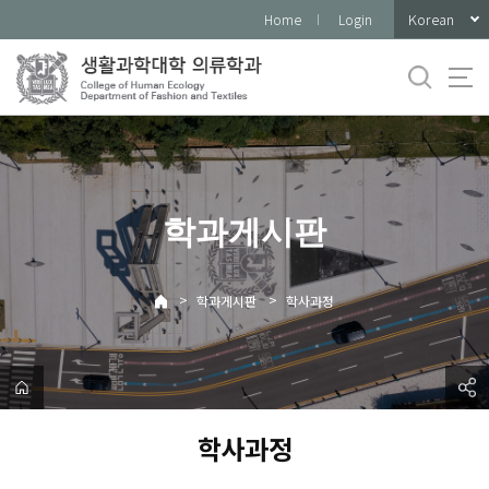
바
Korean
Home
Login
로
가
기
메
뉴
학과게시판
>
>
학과게시판
학사과정
학사과정