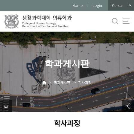
바
Korean
Home
Login
로
가
기
메
뉴
학과게시판
>
>
학과게시판
학사과정
학사과정