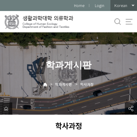
바
Korean
Home
Login
로
가
기
메
뉴
학과게시판
>
>
학과게시판
학사과정
학사과정