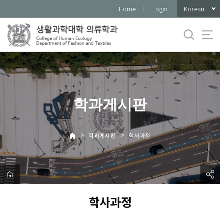
바
Korean
Home
Login
로
가
기
메
뉴
학과게시판
>
>
학과게시판
학사과정
학사과정