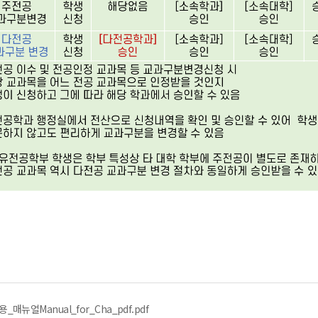
얼Manual_for_Cha_pdf.pdf