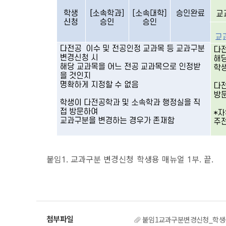
붙임1. 교과구분 변경신청 학생용 매뉴얼 1부. 끝.
붙임1교과구분변경신청_학생용_매뉴