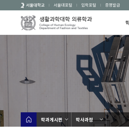
바
서울대학교
서울대포털
입학포털
증명발급
로
가
기
메
뉴
학과게시판
학사과정