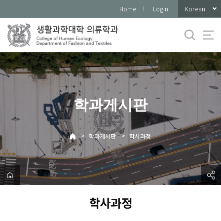
바
Korean
Home
Login
로
가
기
메
뉴
학과게시판
>
>
학과게시판
학사과정
학사과정