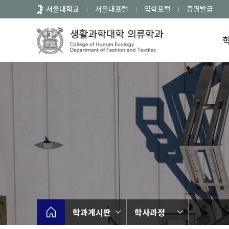
바
서울대학교
서울대포털
입학포털
증명발급
로
가
기
메
뉴
학과게시판
학사과정