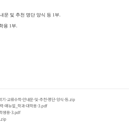
안내문 및 추천 명단 양식 등
1부.
용 1부.
1학기-교류수학-안내문-및-추천-명단-양식-등.zip
력-매뉴얼_학과-대학용-3.pdf
생용-3.pdf
zip