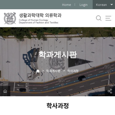
바
Korean
Home
Login
로
가
기
메
뉴
학과게시판
>
>
학과게시판
학사과정
학사과정