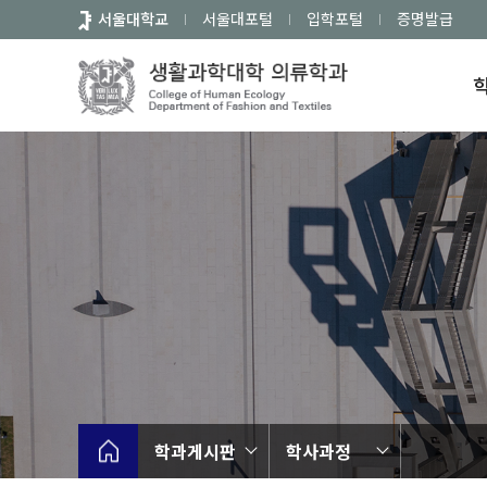
바
서울대학교
서울대포털
입학포털
증명발급
로
가
기
메
뉴
학과게시판
학사과정