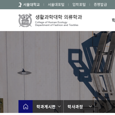
바
서울대학교
서울대포털
입학포털
증명발급
로
가
기
메
뉴
학과게시판
학사과정