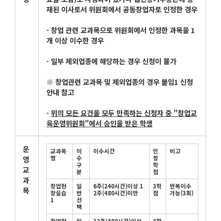
재된 이사로서 위원회에서 공동창업자로 인정한 경우
-
창업 관련 교과목으로 위원회에서 인정한 과목을
1
개 이상 이수한 경우
-
일부 제외업종에 해당하는 경우 신청이 불가
※
창업관련 교과목 및 제외업종의 경우 붙임
1
신청
안내 참고
-
위의 모든 요건을 모두 만족하는 신청자 중
"
창업교
육운영위원회
"
에서 승인을
받은 학생
운
교과목
이
이수시간
인
비고
영
명
수
정
구
학
교
분
점
과
창업현
일
6
주
(240
시간
)
이상
1
3
학
반복이수
목
장실습
반
2
주
(480
시간
)
미만
점
가능
(3
회
)
1
선
택