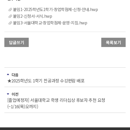
붙임1-2025학년도1학기-창업학점제-신청-안내.hwp
붙임2-신청서-서식.hwp
붙임3-서울대학교-창업학점제-운영-지침.hwp
답글쓰기
목록보기
다음
★2025학년도 1학기 전공과정 수강편람 배포
이전
[졸업예정자] 서울대학교 학생 리더십상 후보자 추천 요청
(~1/16(목)오까지)