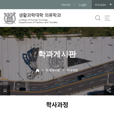
바
Korean
Home
Login
로
가
기
메
뉴
학과게시판
>
>
학과게시판
학사과정
학사과정