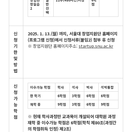
창업현
일
12
주
(480
시간
)
이상
6
학
장실습
반
점
2
선
택
신
2025. 1. 13.(
월
)
까지
,
서울대 창업지원단 홈페이지
청
(
프로그램 신청
)
에서 신청서류
(
붙임
2)
첨부 후 신청
기
※ 창업지원단 홈페이지주소:
startup.snu.ac.kr
한
및
방
법
신
이수가능 학점
학사
석사
박사
석박통합
청
한 학기
6
학점
3
학점
6
학점
6
학점
가
능
재학 중
9
학점
3
학점
6
학점
9
학점
학
※
현재 학사과정만 교과목이 개설되어 대학원 과정
점
재학 중 이수가능 학점은
6
학점
(
학칙 제
80
조
(
과정간
의 학점취득 인정
)
제
2
조
)