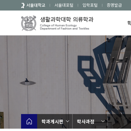
바
서울대학교
서울대포털
입학포털
증명발급
로
가
기
메
뉴
학과게시판
학사과정