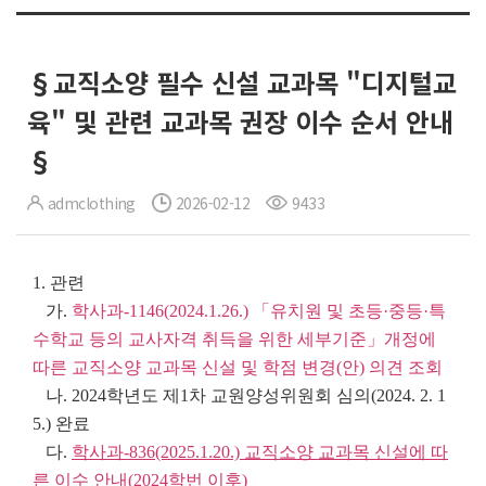
§교직소양 필수 신설 교과목 "디지털교
육" 및 관련 교과목 권장 이수 순서 안내
§
admclothing
2026-02-12
9433
1. 관련
가.
학사과-1146(2024.1.26.) 「유치원 및 초등·중등·특
수학교 등의 교사자격 취득을 위한 세부기준」개정에
따른 교직소양 교과목 신설 및 학점 변경(안) 의견 조회
나. 2024학년도 제1차 교원양성위원회 심의(2024. 2. 1
5.) 완료
다.
학사과
-836(2025.1.20.)
교직소양 교과목 신설에 따
른 이수 안내
(2024
학번 이후
)