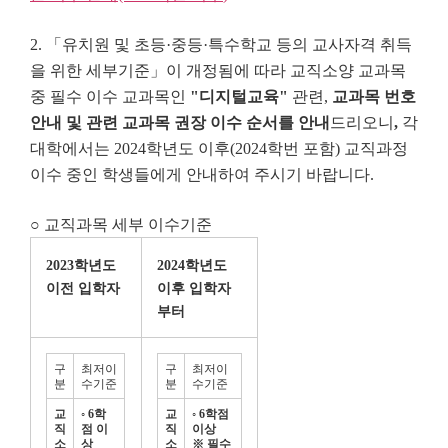
2. 「유치원 및 초등·중등·특수학교 등의 교사자격 취득
을 위한 세부기준」이 개정됨에 따라 교직소양 교과목
중 필수 이수 교과목인
"
디지털교육
"
관련,
교과목 번호
안내 및 관련 교과목 권장 이수 순서를 안내
드리오니
,
각
대학에서는 2024학년도 이후(2024학번 포함) 교직과정
이수 중인 학생들에게 안내하여 주시기 바랍니다.
○ 교직과목 세부 이수기준
2023
학년도
2024
학년도
이전 입학자
이후 입학자
부터
구
최저이
구
최저이
분
수기준
분
수기준
교
◦
6
학
교
◦
6
학점
직
점 이
직
이상
소
상
소
※
필수