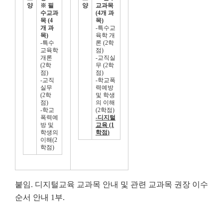
양
※
필
양
교과목
수교과
(4
개 과
목
(4
목
)
개 과
-특수교
목
)
육학 개
-특수
론 (2학
교육학
점)
개론
-교직실
(2학
무 (2학
점)
점)
-교직
-학교폭
실무
력예방
(2학
및 학생
점)
의 이해
-학교
(2학점)
폭력예
-
디지털
방 및
교육
(1
학생의
학점
)
이해(2
학점)
붙임. 디지털교육 교과목 안내 및 관련 교과목 권장 이수
순서 안내 1부.