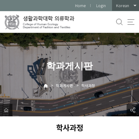
바
Korean
Home
Login
로
가
기
메
뉴
학과게시판
>
>
학과게시판
학사과정
학사과정