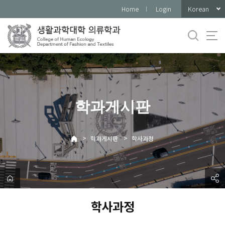
바
Korean
Home
Login
로
가
기
메
뉴
학과게시판
>
>
학과게시판
학사과정
학사과정