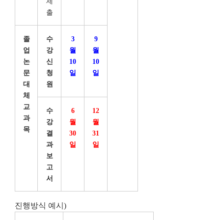
제
출
졸
수
3
9
업
강
월
월
논
신
10
10
문
청
일
일
대
원
체
교
수
6
12
과
강
월
월
목
결
30
31
과
일
일
보
고
서
진행방식 예시)