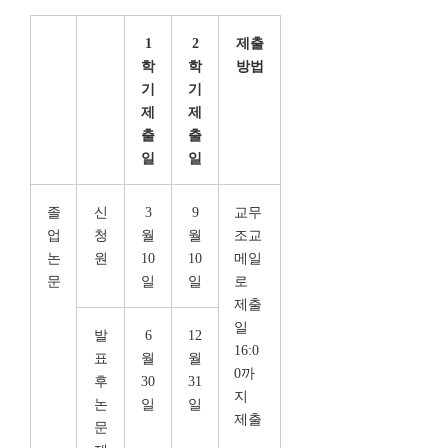
1
2
제출
학
학
방법
기
기
제
제
출
출
일
일
졸
신
3
9
교무
업
청
월
월
조교
논
원
10
10
메일
문
일
일
로
제출
일
발
6
12
16:0
표
월
월
0까
후
30
31
지
논
일
일
제출
문