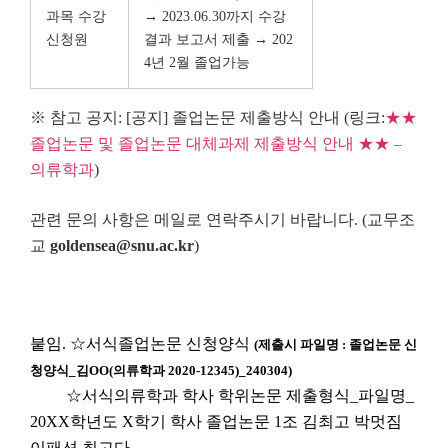
과목 수강
→ 2023.06.30까지 수강
신청원
결과 보고서 제출 → 202
4년 2월 졸업가능
※ 참고 공지: [공지] 졸업논문 제출방식 안내 (링크:
★★
졸업논문 및 졸업논문 대체과제 제출방식 안내 ★★ –
의류학과
)
관련 문의 사항은 메일로 연락주시기 바랍니다. (교무조
교
goldensea@snu.ac.kr
)
붙임.
☆서식졸업논문 신청양식
(제출시 파일명 : 졸업논문 신
청양식_김OO(의류학과 2020-12345)_240304)
☆서식의류학과 학사 학위논문 제출형식_파일명_
20XX학년도 X학기 학사 졸업논문 1조 김최고 박멋짐
이패션 최고다