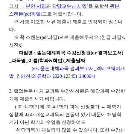
고서
→
본인 서명
과
담당교수님 서명
]
을 포함한
원본
스캔본
(pdf
파일
)
으로 제출바랍니다
.
※ 서명 미포함 서류 제출시 제출로 인정되지 않습니
다.
※ 꼭 스캔본(pdf파일)으로 제출해주세요.(한글 파일x,
사진x)
파일명 : 졸논대체과목 수강신청원(or 결과보고서)
_과목명_이름(학과&학번)_제출날짜
(ex. 졸논대체과목 결과보고서_액티브웨어개
발_김패션(의류학과 2020-12345)_240304)
3.
졸업논문 대체 교과목 수강신청원은 해당과목 수강학
기에 제출하시기 바랍니다.
(2023-2학기에 2024-1학기 과목 신청불가 → 매학기
상황에 따라 개설교과목의 변동이 있기 때문에 해당학
기가 아닌 학기의 수업을 신청하여도
해당과목이 개설되지 않을 수 있습니다. 또한 수강신