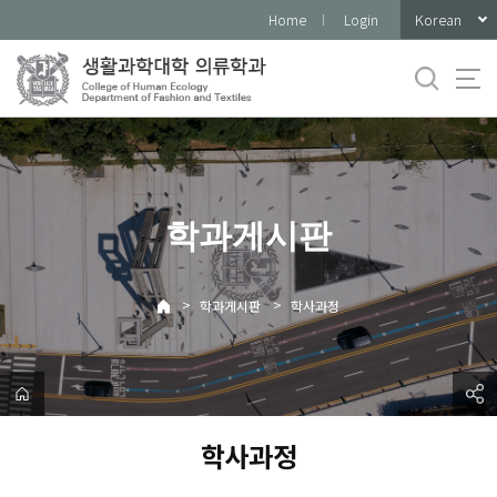
바
Korean
Home
Login
로
가
기
메
뉴
학과게시판
>
>
학과게시판
학사과정
학사과정