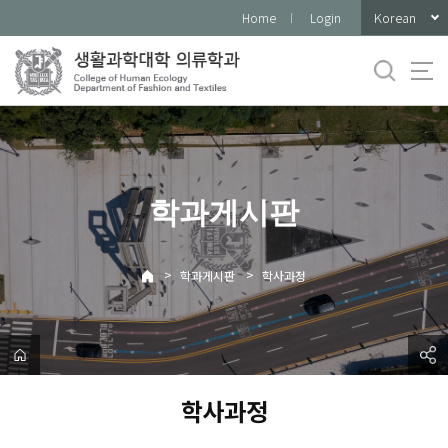
바
Korean
Home
Login
로
가
기
메
뉴
학과게시판
>
>
학과게시판
학사과정
학사과정