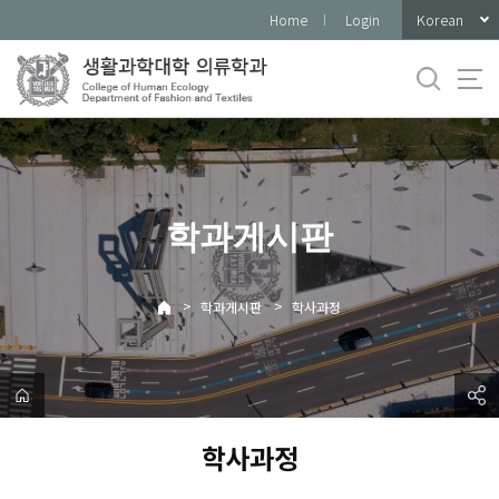
바
Korean
Home
Login
로
가
기
메
뉴
학과게시판
>
>
학과게시판
학사과정
학사과정