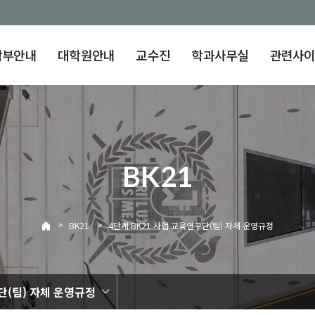
학부안내
대학원안내
교수진
학과사무실
관련사
BK21
>
>
BK21
4단계 BK21 사업 교육연구단(팀) 자체 운영규정
단(팀) 자체 운영규정