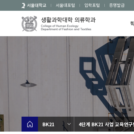
바
서울대학교
서울대포털
입학포털
증명발급
로
가
기
메
뉴
BK21
4단계 BK21 사업 교육연구