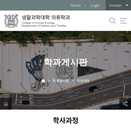
바
Korean
Home
Login
로
가
기
메
뉴
학과게시판
>
>
학과게시판
학사과정
학사과정