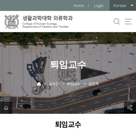
바
Korean
Home
Login
로
가
기
메
뉴
퇴임교수
>
>
>
교수진
퇴임교수
김민자
퇴임교수