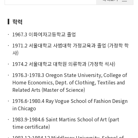
학력
1967.3 이화여자고등학교 졸업
1971.2 서울대학교 사범대학 가정교육과 졸업 (가정학 학
사)
1974.2 서울대학교 대학원 의류학과 (가정학 석사)
1976.3-1978.3 Oregon State University, College of
Home Economics, Dept. of Clothing, Textiles and
Related Arts (Master of Science)
1976.6-1980.4 Ray Vogue School of Fashion Design
in Chicago
1983.9-1984.6 Saint Martins School of Art (part
time certificate)
1983.12-1984.12 Middlesex University, School of