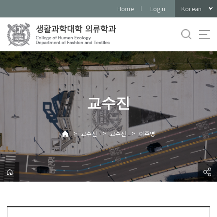
바
Korean
Home
Login
로
가
기
메
뉴
교수진
>
>
>
교수진
교수진
이주영