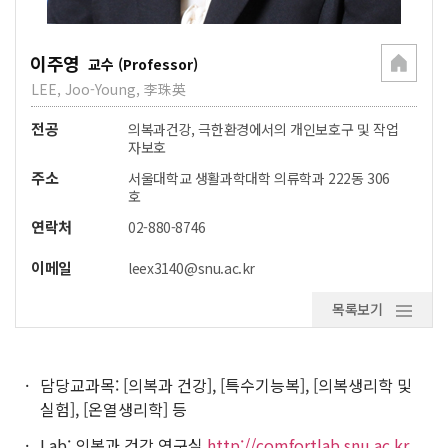
이주영
교수 (Professor)
LEE, Joo-Young, 李珠英
전공
의복과건강, 극한환경에서의 개인보호구 및 작업
자보호
주소
서울대학교 생활과학대학 의류학과 222동 306
호
연락처
02-880-8746
이메일
leex3140@snu.ac.kr
목록보기
담당교과목: [의복과 건강], [특수기능복], [의복생리학 및
실험], [온열생리학] 등
Lab: 의복과 건강 연구실
http://comfortlab.snu.ac.kr